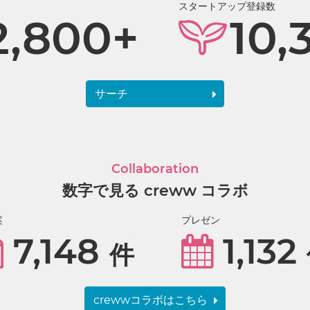
スタートアップ登録数
2,800+
10,
サーチ
Collaboration
数字で見る creww コラボ
案
プレゼン
7,148
1,132
件
crewwコラボはこちら