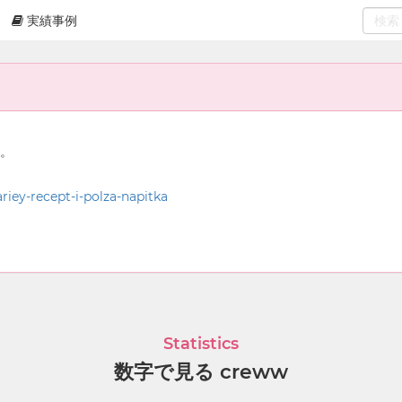
実績事例
0
select
ん。
riey-recept-i-polza-napitka
Statistics
数字で見る creww