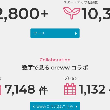
スタートアップ登録数
2,800+
10,
サーチ
Collaboration
数字で見る creww コラボ
案
プレゼン
7,148
1,132
件
crewwコラボはこちら