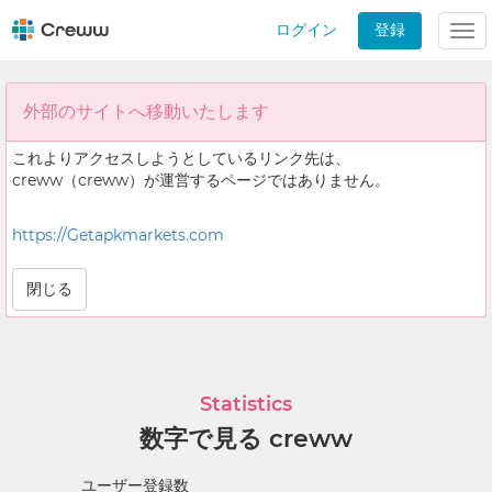
ログイン
登録
Tog
nav
外部のサイトへ移動いたします
これよりアクセスしようとしているリンク先は、
creww（creww）が運営するページではありません。
https://Getapkmarkets.com
閉じる
Statistics
数字で見る creww
ユーザー登録数