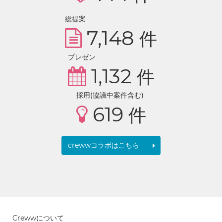
総提案
7,148
件
プレゼン
1,132
件
採用(協議中案件含む)
619
件
crewwコラボはこちら
Crewwについて