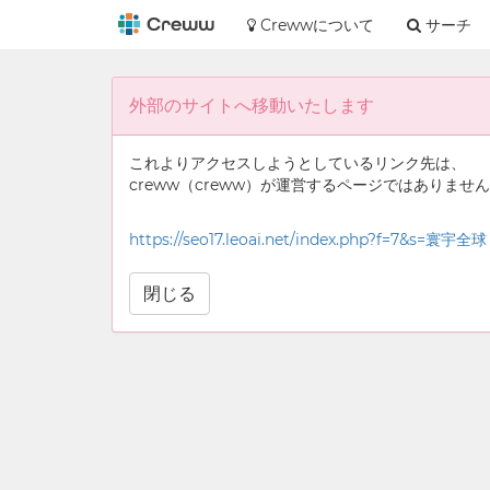
Crewwについて
サーチ
外部のサイトへ移動いたします
これよりアクセスしようとしているリンク先は、
creww（creww）が運営するページではありませ
https://seo17.leoai.net/index.php?f=7&s=寰宇全
閉じる