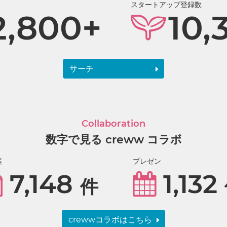
スタートアップ登録数
2,800+
10,
サーチ
Collaboration
数字で見る creww コラボ
案
プレゼン
7,148
1,132
件
crewwコラボはこちら